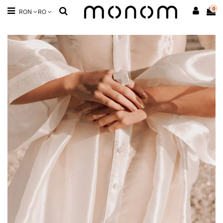
0
RON
RO