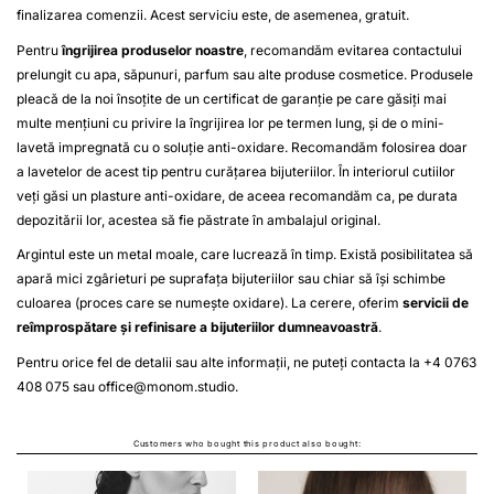
finalizarea comenzii. Acest serviciu este, de asemenea, gratuit.
Pentru
îngrijirea produselor noastre
, recomandăm evitarea contactului
prelungit cu apa, săpunuri, parfum sau alte produse cosmetice. Produsele
pleacă de la noi însoțite de un certificat de garanție pe care găsiți mai
multe mențiuni cu privire la îngrijirea lor pe termen lung, și de o mini-
lavetă impregnată cu o soluție anti-oxidare. Recomandăm folosirea doar
a lavetelor de acest tip pentru curățarea bijuteriilor. În interiorul cutiilor
veți găsi un plasture anti-oxidare, de aceea recomandăm ca, pe durata
depozitării lor, acestea să fie păstrate în ambalajul original.
Argintul este un metal moale, care lucrează în timp. Există posibilitatea să
apară mici zgârieturi pe suprafața bijuteriilor sau chiar să își schimbe
culoarea (proces care se numește oxidare). La cerere, oferim
servicii de
reîmprospătare și refinisare a bijuteriilor dumneavoastră
.
Pentru orice fel de detalii sau alte informații, ne puteți contacta la +4 0763
408 075 sau
office@monom.studio
.
Customers who bought this product also bought: