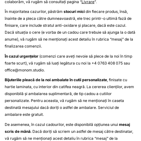
colaborăm, vă rugăm să consultați pagina “
Livrare
”.
În majoritatea cazurilor, păstrăm
stocuri mici
din fiecare produs, însă,
înainte de a pleca către dumneavoastră, ele trec printr-o ultimă fază de
finisare, care include stratul anti-oxidare și placare, dacă este cazul.
Dacă situația o cere (e vorba de un cadou care trebuie să ajunga la o dată
anume), vă rugăm să ne menționați acest detaliu în rubrica “mesaj” de la
finalizarea comenzii.
În cazul urgențelor
(comenzi care aveți nevoie să plece de la noi în timp
foarte scurt), vă rugăm să luați legătura cu noi la +4 0763 408 075 sau
office@monom.studio
.
Bijuteriile pleacă de la noi ambalate în cutii personalizate
, finisate cu
hartie laminata, cu interior din catifea neagră. La cererea clienților, avem
disponibilă și ambalarea suplimentară, de tip cadou a cutiilor
personalizate. Pentru aceasta, vă rugăm să ne menționați în caseta
destinată mesajului dacă doriți o astfel de ambalare. Serviciul de
ambalare este gratuit.
De asemenea, în cazul cadourilor, este disponibilă opțiunea unui
mesaj
scris de mână
. Dacă doriți să scriem un astfel de mesaj către destinatar,
vă rugăm să ne menționați acest detaliu în rubrica “mesaj” de la