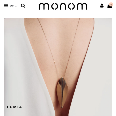
0
RO
L U M I A