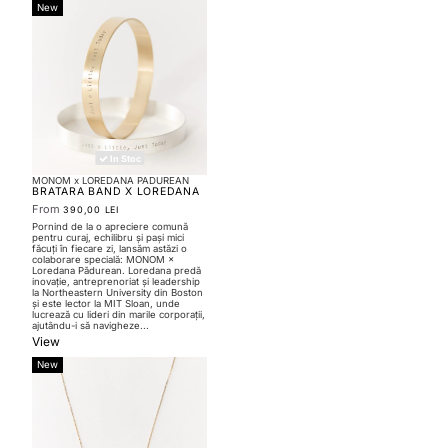
New
In Stoc
MONOM x LOREDANA PADUREAN
BRATARA BAND X LOREDANA
PADUREAN
From
390,00 LEI
Pornind de la o apreciere comună
pentru curaj, echilibru și pași mici
făcuți în fiecare zi, lansăm astăzi o
colaborare specială: MONOM ×
Loredana Pădurean. Loredana predă
inovație, antreprenoriat și leadership
la Northeastern University din Boston
și este lector la MIT Sloan, unde
lucrează cu lideri din marile corporații,
ajutându-i să navigheze...
View
New