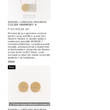
In Stoc
MONOM x LOREDANA PADUREAN
COLIER HARMONY X
LOREDANA PADUREAN
From
610,00 LEI
Pornind de la o apreciere comună
pentru curaj, echilibru și pași mici
făcuți în fiecare zi, lansăm astăzi o
colaborare specială: MONOM ×
Loredana Pădurean. Loredana predă
inovație, antreprenoriat și leadership
la Northeastern University din Boston
și este lector la MIT Sloan, unde
lucrează cu lideri din marile corporații,
ajutându-i să navigheze...
View
New
Produs disponibil pentru comenzi
MONOM x LOREDANA PADUREAN