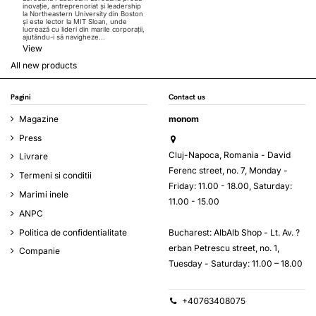
inovație, antreprenoriat și leadership
la Northeastern University din Boston
și este lector la MIT Sloan, unde
lucrează cu lideri din marile corporații,
ajutându-i să navigheze...
View
All new products
Pagini
Contact us
Magazine
monom
Press
Cluj-Napoca, Romania - David
Livrare
Ferenc street, no. 7, Monday -
Termeni si conditii
Friday: 11.00 - 18.00, Saturday:
Marimi inele
11.00 - 15.00
ANPC
Bucharest: AlbAlb Shop - Lt. Av. ?
Politica de confidentialitate
erban Petrescu street, no. 1,
Companie
Tuesday - Saturday: 11.00 – 18.00
+40763408075