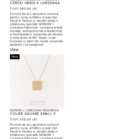
CERCEI ORBIS X LOREDANA
PADUREAN
From
380,00 LEI
Pornind de la o apreciere comună
pentru curaj, echilibru și pași mici
făcuți în fiecare zi, lansăm astăzi o
colaborare specială: MONOM ×
Loredana Pădurean. Loredana predă
inovație, antreprenoriat și leadership
la Northeastern University din Boston
și este lector la MIT Sloan, unde
lucrează cu lideri din marile corporații,
ajutându-i să navigheze...
View
New
In Stoc
MONOM x LOREDANA PADUREAN
COLIER SQUARE SMALL X
LOREDANA PADUREAN
From
330,00 LEI
Pornind de la o apreciere comună
pentru curaj, echilibru și pași mici
făcuți în fiecare zi, lansăm astăzi o
colaborare specială: MONOM ×
Loredana Pădurean. Loredana predă