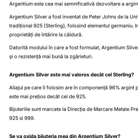
Argentium este cea mai semnificativă dezvoltare a argintu
Argentium Silver a fost inventat de Peter Johns de la Uni
tradițional 925 (Sterling), folosind elementul germaniu. I
proprietăți de întărire la căldură.
Datorită modului în care a fost formulat, Argentium Silve
și o rezistență mai bună la zgârieturi.
Argentium Silver este mai valoros decât cel Sterling?
Aliajul pe care îl folosim are în componență 96% argint pur
este mai prețios decât cel de 925.
Bijuteriile sunt marcate la Direcția de Marcare Metale Pr
925 si 999.
Se va oxida bijuteria mea din Argentium Silver?