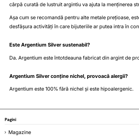
cârpă curată de lustruit argintiu va ajuta la menținerea stră
Așa cum se recomandă pentru alte metale prețioase, este r
desfășura activități în care bijuteriile ar putea intra în c
Este Argentium Silver sustenabil?
Da. Argentium este întotdeauna fabricat din argint de pro
Argentium Silver conține nichel, provoacă alergii?
Argentium este 100% fără nichel și este hipoalergenic.
Pagini
Magazine