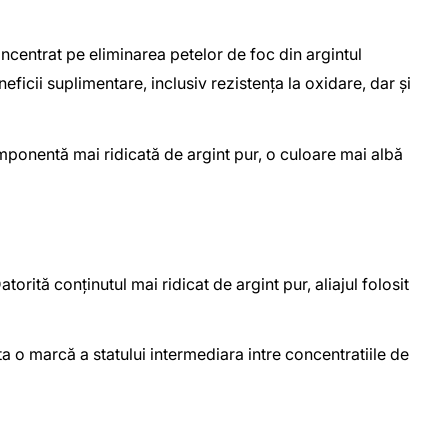
oncentrat pe eliminarea petelor de foc din argintul
ficii suplimentare, inclusiv rezistența la oxidare, dar și
omponentă mai ridicată de argint pur, o culoare mai albă
orită conținutul mai ridicat de argint pur, aliajul folosit
a o marcă a statului intermediara intre concentratiile de