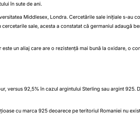
lui în sute de ani.
versitatea Middlesex, Londra. Cercetările sale inițiale s-au c
n cercetarile sale, acesta a constatat că germaniul adaugă bene
r este un aliaj care are o rezistență mai bună la oxidare, o c
, versus 92,5% în cazul argintului Sterling sau argint 925. Dat
ețioase cu marca 925 deoarece pe teritoriul Romaniei nu exist