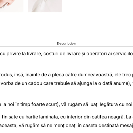
Description
 cu privire la livrare, costuri de livrare și operatori ai servic
odus, însă, înainte de a pleca către dumneavoastră, ele trec pr
(e vorba de un cadou care trebuie să ajunga la o dată anume),
la noi în timp foarte scurt), vă rugăm să luați legătura cu n
, finisate cu hartie laminata, cu interior din catifea neagră. L
 aceasta, vă rugăm să ne menționați în caseta destinată mesaju