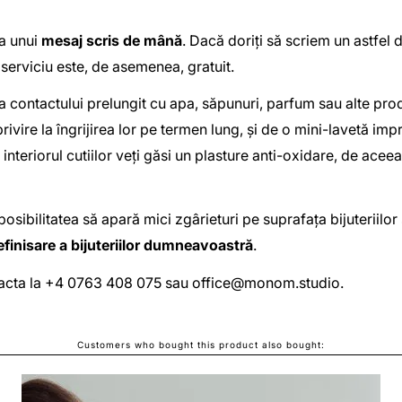
ea unui
mesaj scris de mână
. Dacă doriți să scriem un astfel
 serviciu este, de asemenea, gratuit.
 contactului prelungit cu apa, săpunuri, parfum sau alte pro
privire la îngrijirea lor pe termen lung, și de o mini-lavetă 
În interiorul cutiilor veți găsi un plasture anti-oxidare, de ac
posibilitatea să apară mici zgârieturi pe suprafața bijuteriil
efinisare a bijuteriilor dumneavoastră
.
ontacta la +4 0763 408 075 sau
office@monom.studio
.
Customers who bought this product also bought: