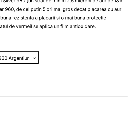
 Silver 960 (un strat de minim 2.5 microni de aur de 18 k
er 960, de cel putin 5 ori mai gros decat placarea cu aur
buna rezistenta a placarii si o mai buna protectie
ratul de vermeil se aplica un film antioxidare.