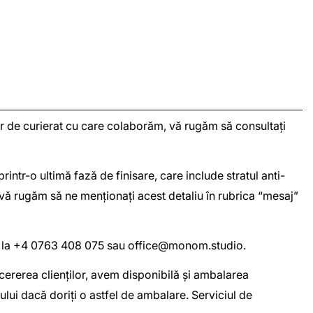
iilor de curierat cu care colaborăm, vă rugăm să consultați
intr-o ultimă fază de finisare, care include stratul anti-
 vă rugăm să ne menționați acest detaliu în rubrica “mesaj”
oi la +4 0763 408 075 sau
office@monom.studio
.
a cererea clienților, avem disponibilă și ambalarea
lui dacă doriți o astfel de ambalare. Serviciul de