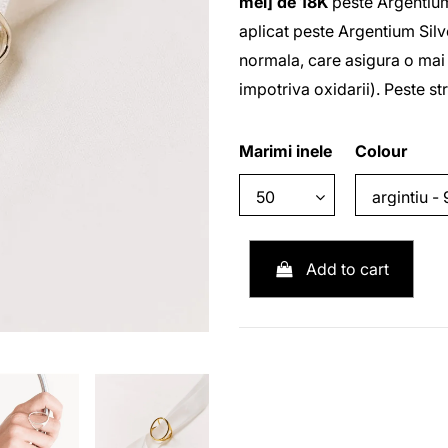
mei] de 18K
peste Argentium
aplicat peste Argentium Silv
normala, care asigura o mai 
impotriva oxidarii). Peste st
Marimi inele
Colour
Add to cart