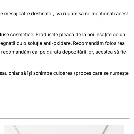
 de mesaj către destinatar, vă rugăm să ne menționați acest
duse cosmetice. Produsele pleacă de la noi însoțite de un
impregnată cu o soluție anti-oxidare. Recomandăm folosirea
eea recomandăm ca, pe durata depozitării lor, acestea să fie
or sau chiar să își schimbe culoarea (proces care se numește