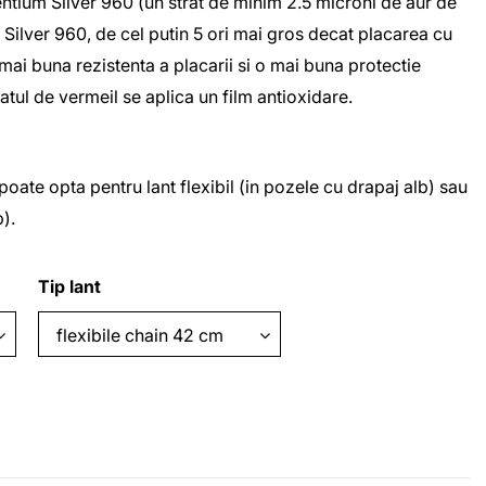
ntium Silver 960
(un strat de minim 2.5 microni de aur de
 Silver 960
, de cel putin 5 ori mai gros decat placarea cu
mai buna rezistenta a placarii si o mai buna protectie
ratul de
vermeil
se aplica un film antioxidare.
poate opta pentru lant flexibil (in pozele cu drapaj alb) sau
b).
Tip lant