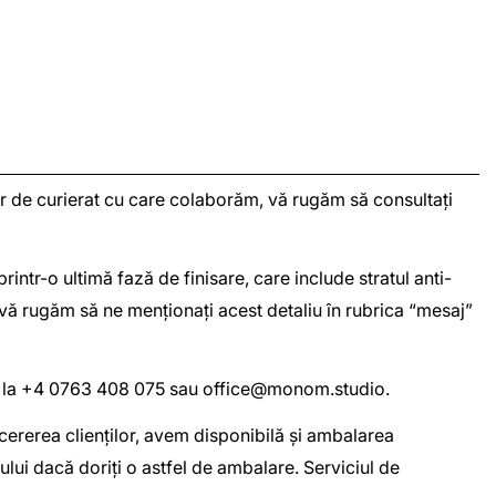
iilor de curierat cu care colaborăm, vă rugăm să consultați
intr-o ultimă fază de finisare, care include stratul anti-
 vă rugăm să ne menționați acest detaliu în rubrica “mesaj”
oi la +4 0763 408 075 sau
office@monom.studio
.
a cererea clienților, avem disponibilă și ambalarea
lui dacă doriți o astfel de ambalare. Serviciul de