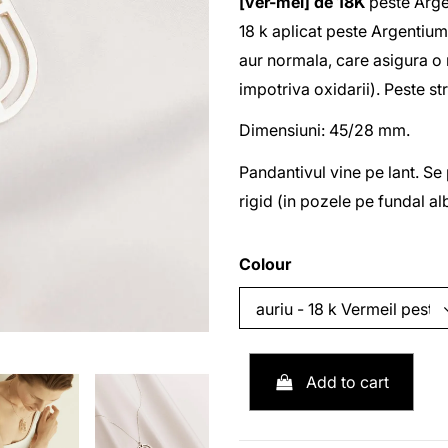
[ver-mei] de 18K
peste
Arge
18 k aplicat peste
Argentium
aur normala, care asigura o 
impotriva oxidarii). Peste st
Dimensiuni: 45/28 mm.
Pandantivul vine pe lant. Se 
rigid (in pozele pe fundal al
Colour
Add to cart