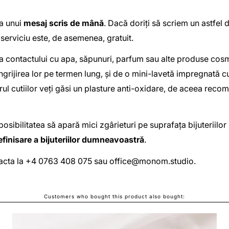
ea unui
mesaj scris de mână
. Dacă doriți să scriem un astfel
 serviciu este, de asemenea, gratuit.
contactului cu apa, săpunuri, parfum sau alte produse cosmet
 îngrijirea lor pe termen lung, și de o mini-lavetă impregnată
riorul cutiilor veți găsi un plasture anti-oxidare, de aceea rec
posibilitatea să apară mici zgârieturi pe suprafața bijuteriil
efinisare a bijuteriilor dumneavoastră
.
ontacta la +4 0763 408 075 sau
office@monom.studio
.
Customers who bought this product also bought: