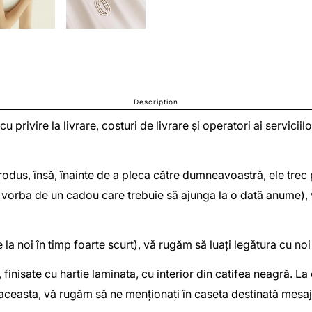
Description
 cu privire la livrare, costuri de livrare și operatori ai servic
odus, însă, înainte de a pleca către dumneavoastră, ele trec pr
(e vorba de un cadou care trebuie să ajunga la o dată anume),
la noi în timp foarte scurt), vă rugăm să luați legătura cu n
, finisate cu hartie laminata, cu interior din catifea neagră. L
 aceasta, vă rugăm să ne menționați în caseta destinată mesaju