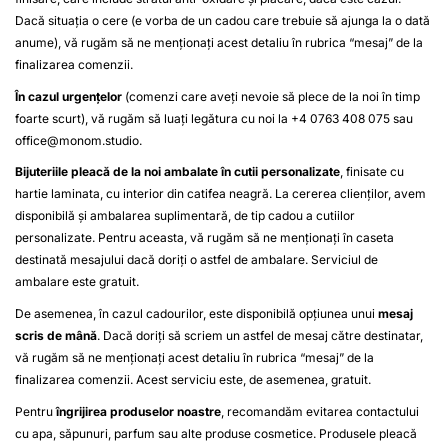
Dacă situația o cere (e vorba de un cadou care trebuie să ajunga la o dată
anume), vă rugăm să ne menționați acest detaliu în rubrica “mesaj” de la
finalizarea comenzii.
În cazul urgențelor
(comenzi care aveți nevoie să plece de la noi în timp
foarte scurt), vă rugăm să luați legătura cu noi la +4 0763 408 075 sau
office@monom.studio
.
Bijuteriile pleacă de la noi ambalate în cutii personalizate
, finisate cu
hartie laminata, cu interior din catifea neagră. La cererea clienților, avem
disponibilă și ambalarea suplimentară, de tip cadou a cutiilor
personalizate. Pentru aceasta, vă rugăm să ne menționați în caseta
destinată mesajului dacă doriți o astfel de ambalare. Serviciul de
ambalare este gratuit.
De asemenea, în cazul cadourilor, este disponibilă opțiunea unui
mesaj
scris de mână
. Dacă doriți să scriem un astfel de mesaj către destinatar,
vă rugăm să ne menționați acest detaliu în rubrica “mesaj” de la
finalizarea comenzii. Acest serviciu este, de asemenea, gratuit.
Pentru
îngrijirea produselor noastre
, recomandăm evitarea contactului
cu apa, săpunuri, parfum sau alte produse cosmetice. Produsele pleacă