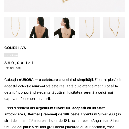
COLIER ILVA
In Stoc
890,00 lei
Tax included
Colecția
AURORA
—
o celebrare a luminii și simplității
. Fiecare piesă din
această colecție minimalistă este realizată cu o atenție meticuloasă la
detalii, încorporând eleganța tăcută și fluiditatea serenă a celui mai
captivant fenomen al naturii.
Produs realizat din
Argentium Silver 960
acoperit cu un strat
antioxidare
//
Vermeil [ver-mei] de 18K
peste
Argentium Silver 960
(un
strat de minim 2.5 microni de aur de 18 k aplicat peste
Argentium Silver
960
, de cel putin 5 ori mai gros decat placarea cu aur normala, care