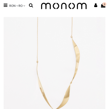
0
RON
RO