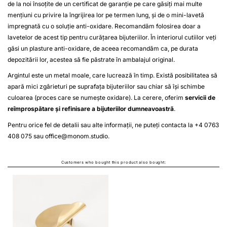
de la noi însoțite de un certificat de garanție pe care găsiți mai multe
mențiuni cu privire la îngrijirea lor pe termen lung, și de o mini-lavetă
impregnată cu o soluție anti-oxidare. Recomandăm folosirea doar a
lavetelor de acest tip pentru curățarea bijuteriilor. În interiorul cutiilor veți
găsi un plasture anti-oxidare, de aceea recomandăm ca, pe durata
depozitării lor, acestea să fie păstrate în ambalajul original.
Argintul este un metal moale, care lucrează în timp. Există posibilitatea să
apară mici zgârieturi pe suprafața bijuteriilor sau chiar să își schimbe
culoarea (proces care se numește oxidare). La cerere, oferim
servicii de
reîmprospătare și refinisare a bijuteriilor dumneavoastră
.
Pentru orice fel de detalii sau alte informații, ne puteți contacta la +4 0763
408 075 sau
office@monom.studio
.
Customers who bought this product also bought: