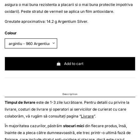
asigura o mai buna rezistenta a placarii si o mai buna protectie impotriva
oxidarii). Peste stratul de
vermeil
se aplica un film antioxidare.
Greutate aproximativa: 14.2 g Argentium Silver.
Colour
Add to cart
Description
Timpul de livrare
este de 1-3 zile lucrătoare. Pentru detalii cu privire la
livrare, costuri de livrare și operatori ai serviciilor de curierat cu care
colaborăm, vă rugăm să consultați pagina “
Livrare
”.
În majoritatea cazurilor, păstrăm
stocuri mici
din fiecare produs, însă,
înainte de a pleca către dumneavoastră, ele trec printr-o ultimă fază de
finisare, care include stratul anti-oxidare și placare, dacă este cazul.