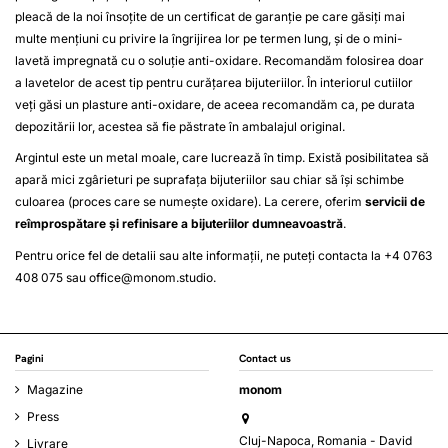
pleacă de la noi însoțite de un certificat de garanție pe care găsiți mai
multe mențiuni cu privire la îngrijirea lor pe termen lung, și de o mini-
lavetă impregnată cu o soluție anti-oxidare. Recomandăm folosirea doar
a lavetelor de acest tip pentru curățarea bijuteriilor. În interiorul cutiilor
veți găsi un plasture anti-oxidare, de aceea recomandăm ca, pe durata
depozitării lor, acestea să fie păstrate în ambalajul original.
Argintul este un metal moale, care lucrează în timp. Există posibilitatea să
apară mici zgârieturi pe suprafața bijuteriilor sau chiar să își schimbe
culoarea (proces care se numește oxidare). La cerere, oferim
servicii de
reîmprospătare și refinisare a bijuteriilor dumneavoastră
.
Pentru orice fel de detalii sau alte informații, ne puteți contacta la +4 0763
408 075 sau
office@monom.studio
.
Pagini
Contact us
Magazine
monom
Press
Cluj-Napoca, Romania - David
Livrare