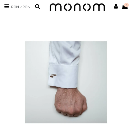
0
RON
RO