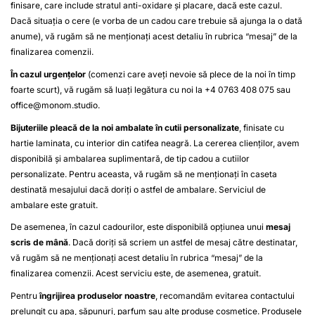
finisare, care include stratul anti-oxidare și placare, dacă este cazul.
Dacă situația o cere (e vorba de un cadou care trebuie să ajunga la o dată
anume), vă rugăm să ne menționați acest detaliu în rubrica “mesaj” de la
finalizarea comenzii.
În cazul urgențelor
(comenzi care aveți nevoie să plece de la noi în timp
foarte scurt), vă rugăm să luați legătura cu noi la +4 0763 408 075 sau
office@monom.studio
.
Bijuteriile pleacă de la noi ambalate în cutii personalizate
, finisate cu
hartie laminata, cu interior din catifea neagră. La cererea clienților, avem
disponibilă și ambalarea suplimentară, de tip cadou a cutiilor
personalizate. Pentru aceasta, vă rugăm să ne menționați în caseta
destinată mesajului dacă doriți o astfel de ambalare. Serviciul de
ambalare este gratuit.
De asemenea, în cazul cadourilor, este disponibilă opțiunea unui
mesaj
scris de mână
. Dacă doriți să scriem un astfel de mesaj către destinatar,
vă rugăm să ne menționați acest detaliu în rubrica “mesaj” de la
finalizarea comenzii. Acest serviciu este, de asemenea, gratuit.
Pentru
îngrijirea produselor noastre
, recomandăm evitarea contactului
prelungit cu apa, săpunuri, parfum sau alte produse cosmetice. Produsele