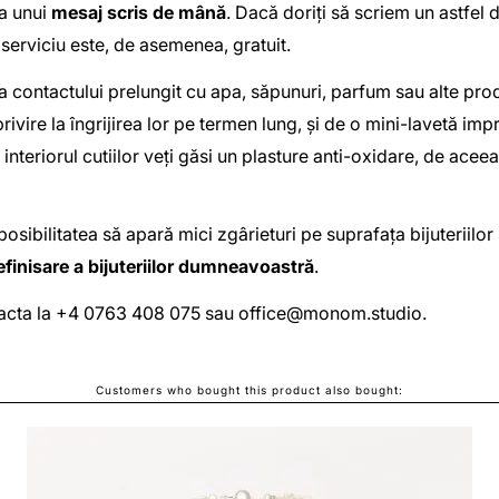
ea unui
mesaj scris de mână
. Dacă doriți să scriem un astfel
 serviciu este, de asemenea, gratuit.
 contactului prelungit cu apa, săpunuri, parfum sau alte pro
privire la îngrijirea lor pe termen lung, și de o mini-lavetă 
În interiorul cutiilor veți găsi un plasture anti-oxidare, de ac
posibilitatea să apară mici zgârieturi pe suprafața bijuteriil
efinisare a bijuteriilor dumneavoastră
.
ontacta la +4 0763 408 075 sau
office@monom.studio
.
Customers who bought this product also bought:
SIA BROSA