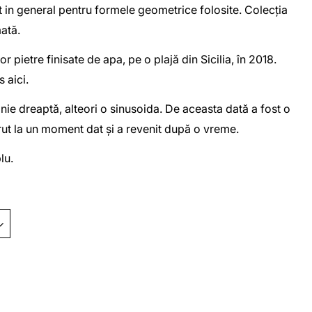
n general pentru formele geometrice folosite. Colecția
mată.
r pietre finisate de apa, pe o plajă din Sicilia, în 2018.
s aici.
inie dreaptă, alteori o sinusoida. De aceasta dată a fost o
părut la un moment dat și a revenit după o vreme.
plu.