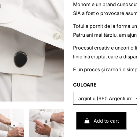
Monom e un brand cunoscut i
SIA a fost o provocare asu
Totul a pornit de la forma uno
Patru ani mai târziu, am ajun
Procesul creativ e uneori o l
linie întreruptă, care a dis
E un proces și rareori e sim
CULOARE
Add to cart