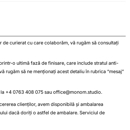
iilor de curierat cu care colaborăm, vă rugăm să consultați
intr-o ultimă fază de finisare, care include stratul anti-
 vă rugăm să ne menționați acest detaliu în rubrica “mesaj”
oi la +4 0763 408 075 sau
office@monom.studio
.
a cererea clienților, avem disponibilă și ambalarea
lui dacă doriți o astfel de ambalare. Serviciul de