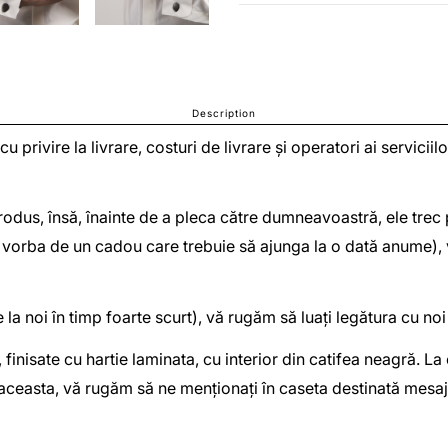
Description
 cu privire la livrare, costuri de livrare și operatori ai servic
odus, însă, înainte de a pleca către dumneavoastră, ele trec pr
(e vorba de un cadou care trebuie să ajunga la o dată anume),
la noi în timp foarte scurt), vă rugăm să luați legătura cu n
, finisate cu hartie laminata, cu interior din catifea neagră. L
 aceasta, vă rugăm să ne menționați în caseta destinată mesaju