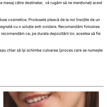
 de mesaj către destinatar, vă rugăm să ne menționați acest
duse cosmetice. Produsele pleacă de la noi însoțite de un
impregnată cu o soluție anti-oxidare. Recomandăm folosirea
eea recomandăm ca, pe durata depozitării lor, acestea să fie
or sau chiar să își schimbe culoarea (proces care se numește
BRATARA SIA