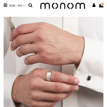
0
RON
RO