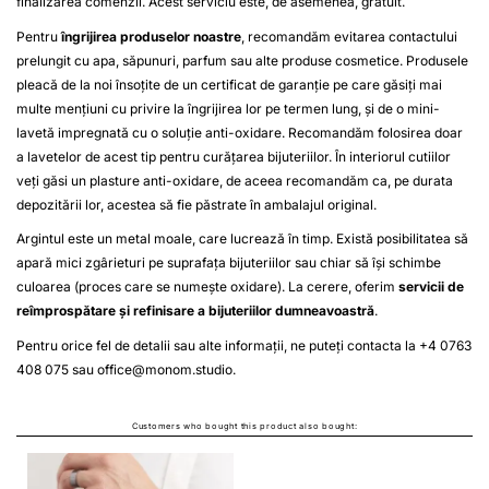
finalizarea comenzii. Acest serviciu este, de asemenea, gratuit.
Pentru
îngrijirea produselor noastre
, recomandăm evitarea contactului
prelungit cu apa, săpunuri, parfum sau alte produse cosmetice. Produsele
pleacă de la noi însoțite de un certificat de garanție pe care găsiți mai
multe mențiuni cu privire la îngrijirea lor pe termen lung, și de o mini-
lavetă impregnată cu o soluție anti-oxidare. Recomandăm folosirea doar
a lavetelor de acest tip pentru curățarea bijuteriilor. În interiorul cutiilor
veți găsi un plasture anti-oxidare, de aceea recomandăm ca, pe durata
depozitării lor, acestea să fie păstrate în ambalajul original.
Argintul este un metal moale, care lucrează în timp. Există posibilitatea să
apară mici zgârieturi pe suprafața bijuteriilor sau chiar să își schimbe
culoarea (proces care se numește oxidare). La cerere, oferim
servicii de
reîmprospătare și refinisare a bijuteriilor dumneavoastră
.
Pentru orice fel de detalii sau alte informații, ne puteți contacta la +4 0763
408 075 sau
office@monom.studio
.
Customers who bought this product also bought: